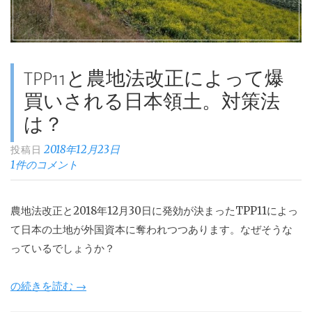
ル
首
相
の
TPP11と農地法改正によって爆
葛
藤”
買いされる日本領土。対策法
は？
2018年12月23日
投稿日
1件のコメント
農地法改正と2018年12月30日に発効が決まったTPP11によっ
て日本の土地が外国資本に奪われつつあります。なぜそうな
っているでしょうか？
“TPP11
の続きを読む
→
と