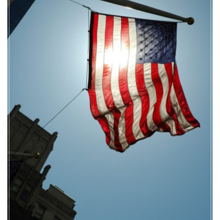
デ
メ
リ
ッ
ト〜
TPP・
ゲ
ノ
ム
編
集
の
影〜”