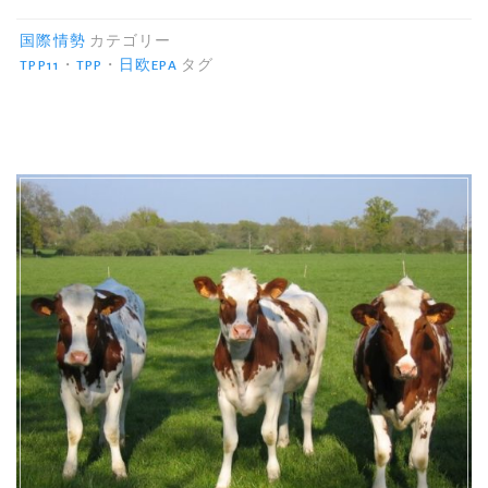
欧
EPA
国際情勢
カテゴリー
の
TPP11
・
TPP
・
日欧EPA
タグ
海
外
の
反
応。
EU・
米・
中
国・
韓
国
は
ど
う