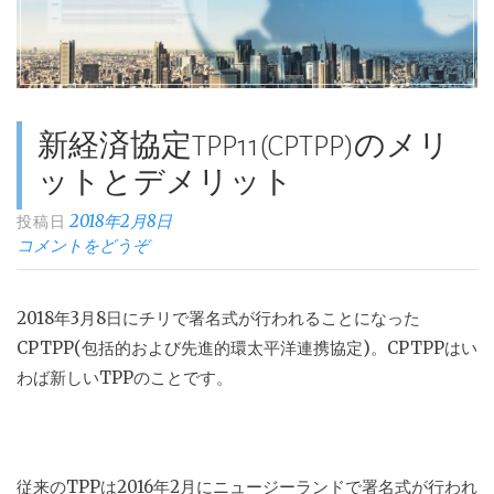
農
の
危
機。
ど
新経済協定TPP11(CPTPP)のメリ
う
ットとデメリット
な
る
2018年2月8日
投稿日
日
コメントをどうぞ
本”
2018
年
3
月
8
日にチリで署名式が行われることになった
CPTPP
(包括的および先進的環太平洋連携協定)。
CPTPP
はい
わば新しい
TPP
のことです。
従来の
TPP
は
2016
年
2
月にニュージーランドで署名式が行われ