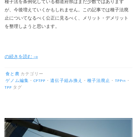
種子法を条例化している都道府県はまだ少数ではあります
が、今後増えていくかもしれません。この記事では種子法廃
止についてなるべく公正に見るべく、メリット・デメリット
を整理しようと思います。
“種
の続きを読む
→
子
法
食と農
カテゴリー
廃
ゲノム編集
・
CPTPP
・
遺伝子組み換え
・
種子法廃止
・
TPP11
・
TPP
タグ
止
の
メ
リ
ッ
ト・