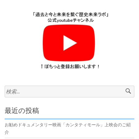
ッ
ト
と
デ
メ
リ
ッ
ト”
検
索:
最近の投稿
お勧めドキュメンタリー映画「カンタティモール」上映会のご紹
介