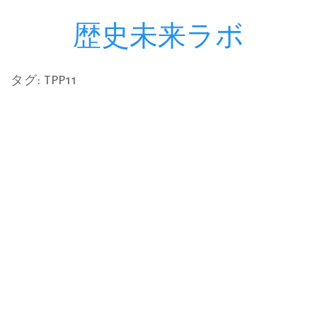
歴史未来ラボ
コ
ン
テ
タグ:
TPP11
ン
ツ
へ
ス
キ
ッ
プ