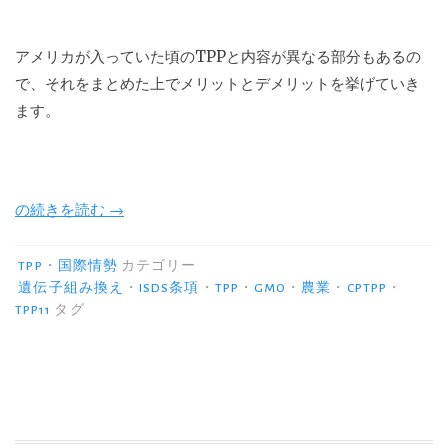
アメリカが入っていた頃の
TPP
と内容が異なる部分もあるの
で、それをまとめた上でメリットとデメリットを挙げていき
ます。
“新
の続きを読む
→
経
済
TPP
・
国際情勢
カテゴリー
協
遺伝子組み換え
・
ISDS条項
・
TPP
・
GMO
・
農業
・
CPTPP
・
TPP11
タグ
定
TPP11(CPTPP)
の
メ
リ