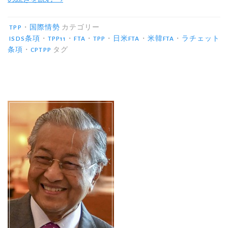
韓
FTA
TPP
・
国際情勢
カテゴリー
で
ISDS条項
・
TPP11
・
FTA
・
TPP
・
日米FTA
・
米韓FTA
・
ラチェット
条項
・
CPTPP
タグ
分
か
る
TPP11・
日
米
FTA
の
悪
影
響”