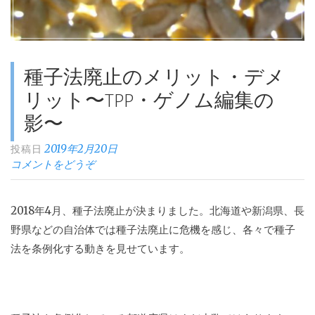
発
展
後
の
種子法廃止のメリット・デメ
危
リット〜TPP・ゲノム編集の
険
影〜
性
2019年2月20日
と
投稿日
コメントをどうぞ
は？”
2018
年
4
月、種子法廃止が決まりました。北海道や新潟県、長
野県などの自治体では種子法廃止に危機を感じ、各々で種子
法を条例化する動きを見せています。