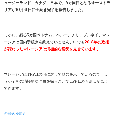
ュージーランド、カナダ、日本で、6カ国目となるオーストラ
リアが10月31日に手続き完了を報告しました。
しかし、
残る5カ国ベトナム、ペルー、チリ、ブルネイ、マレ
ーシアは国内手続きを終えていません。
中でも
2018年に政権
が変わったマレーシアは消極的な姿勢を見せています。
マレーシアはTPP11の何に対して懸念を示しているのでしょ
うか？その消極的な理由を探ることでTPP11の問題点が見え
てきます。
“TPP11
の続きを読む
→