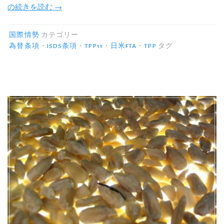
“日
の続きを読む
→
米
貿
国際情勢
カテゴリー
易
為替条項
・
ISDS条項
・
TPP11
・
日米FTA
・
TPP
タグ
協
定
の
影
響・
問
題
点。
TAG
か
ら
FTA
に