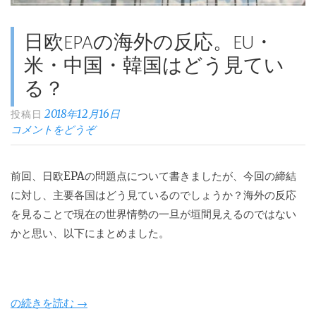
領
土。
日欧EPAの海外の反応。EU・
対
米・中国・韓国はどう見てい
策
る？
法
2018年12月16日
は？”
投稿日
コメントをどうぞ
前回、日欧EPAの問題点について書きましたが、今回の締結
に対し、主要各国はどう見ているのでしょうか？海外の反応
を見ることで現在の世界情勢の一旦が垣間見えるのではない
かと思い、以下にまとめました。
“日
の続きを読む
→