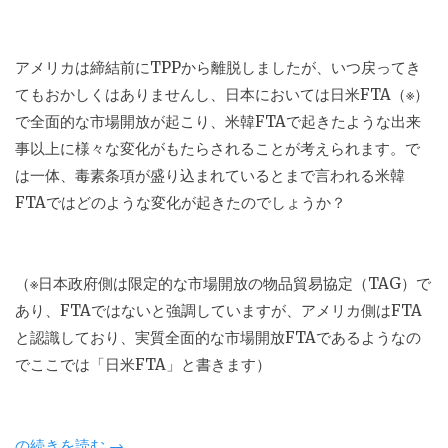
アメリカは締結前にTPPから離脱しましたが、いつ戻ってき
てもおかしくはありませんし、日本においては日米FTA（※）
で全面的な市場開放が起こり、米韓FTAで起きたような出来
事以上に様々な変化がもたらされることが考えられます。で
は一体、毒素条項が盛り込まれているとまで言われる米韓
FTAではどのような変化が起きたのでしょうか？
（※日本政府側は限定的な市場開放の物品貿易協定（TAG）で
あり、FTAではないと強調していますが、アメリカ側はFTA
と認識しており、実質全面的な市場開放FTAであるようなの
でここでは「日米FTA」と書きます）
“米
の続きを読む
→