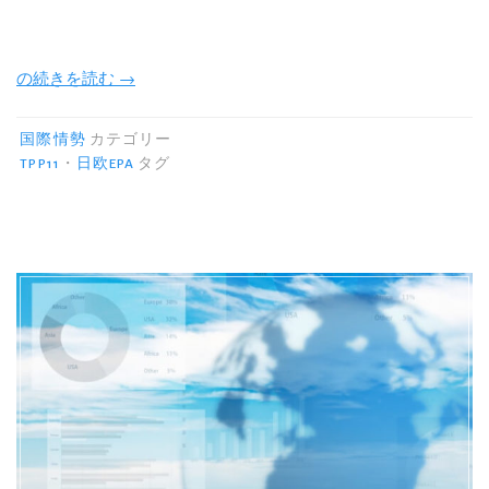
“日
の続きを読む
→
欧
EPA
国際情勢
カテゴリー
の
TPP11
・
日欧EPA
タグ
メ
リ
ッ
ト・
デ
メ
リ
ッ
ト。
酪