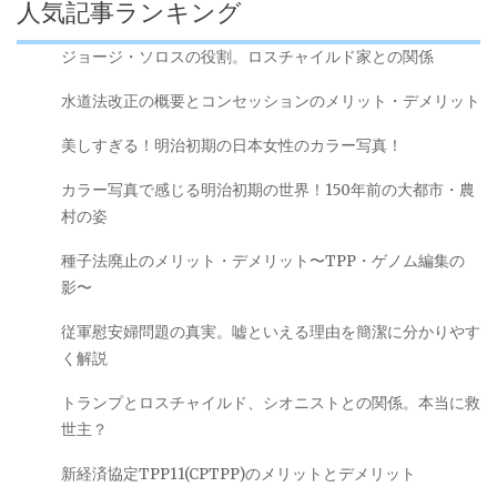
人気記事ランキング
ジョージ・ソロスの役割。ロスチャイルド家との関係
水道法改正の概要とコンセッションのメリット・デメリット
美しすぎる！明治初期の日本女性のカラー写真！
カラー写真で感じる明治初期の世界！150年前の大都市・農
村の姿
種子法廃止のメリット・デメリット〜TPP・ゲノム編集の
影〜
従軍慰安婦問題の真実。嘘といえる理由を簡潔に分かりやす
く解説
トランプとロスチャイルド、シオニストとの関係。本当に救
世主？
新経済協定TPP11(CPTPP)のメリットとデメリット