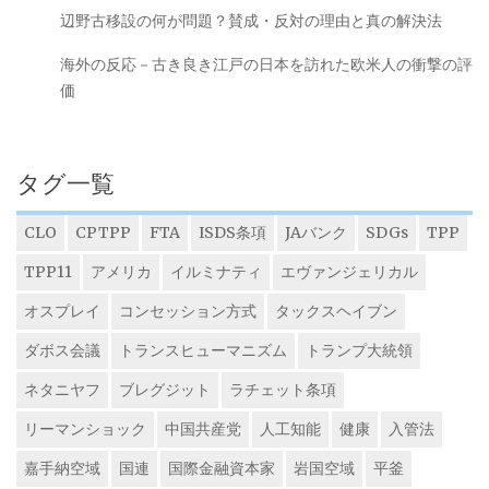
辺野古移設の何が問題？賛成・反対の理由と真の解決法
海外の反応－古き良き江戸の日本を訪れた欧米人の衝撃の評
価
タグ一覧
CLO
CPTPP
FTA
ISDS条項
JAバンク
SDGs
TPP
TPP11
アメリカ
イルミナティ
エヴァンジェリカル
オスプレイ
コンセッション方式
タックスヘイブン
ダボス会議
トランスヒューマニズム
トランプ大統領
ネタニヤフ
ブレグジット
ラチェット条項
リーマンショック
中国共産党
人工知能
健康
入管法
嘉手納空域
国連
国際金融資本家
岩国空域
平釜