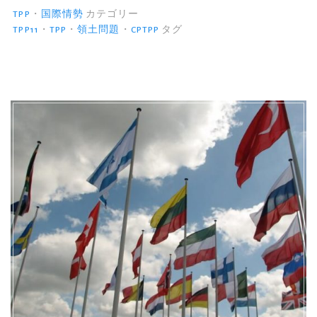
農
TPP
・
国際情勢
カテゴリー
地
TPP11
・
TPP
・
領土問題
・
CPTPP
タグ
法
改
正
に
よ
っ
て
爆
買
い
さ
れ
る
日
本