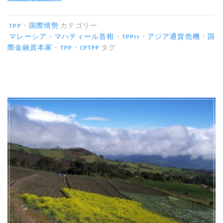
に
反
TPP
・
国際情勢
カテゴリー
対
マレーシア
・
マハティール首相
・
TPP11
・
アジア通貨危機
・
国
際金融資本家
・
TPP
・
CPTPP
タグ
的
な
マ
レ
ー
シ
ア
の
マ
ハ
テ
ィ
ー