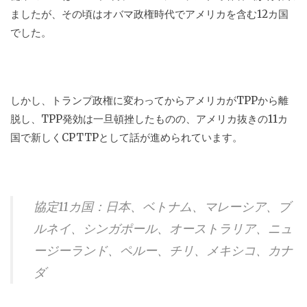
ましたが、その頃はオバマ政権時代でアメリカを含む
12
カ国
でした。
しかし、トランプ政権に変わってからアメリカが
TPP
から離
脱し、
TPP
発効は一旦頓挫したものの、アメリカ抜きの
11
カ
国で新しく
CPTTP
として話が進められています。
協定
11
カ国：日本、ベトナム、マレーシア、ブ
ルネイ、シンガポール、オーストラリア、ニュ
ージーランド、ペルー、チリ、メキシコ、カナ
ダ