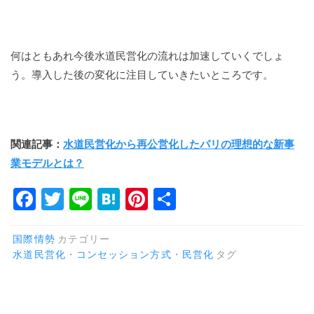
何はともあれ今後水道民営化の流れは加速していくでしょ
う。導入した後の変化に注目していきたいところです。
関連記事：
水道民営化から再公営化したパリの理想的な新事
業モデルとは？
F
T
Li
H
Pi
共
a
w
n
at
n
有
c
it
e
e
te
国際情勢
カテゴリー
水道民営化
・
コンセッション方式
・
民営化
タグ
e
te
n
re
b
r
a
st
o