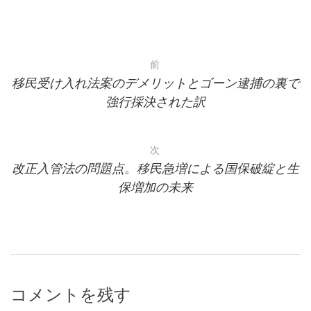
o
k
投
前
移民受け入れ法案のデメリットとゴーン逮捕の裏で
稿
強行採決された訳
ナ
ビ
次
改正入管法の問題点。移民急増による国保破綻と生
ゲ
保増加の未来
ー
シ
ョ
ン
コメントを残す