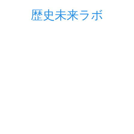
歴史未来ラボ
コ
ン
テ
ン
ツ
へ
ス
キ
ッ
プ