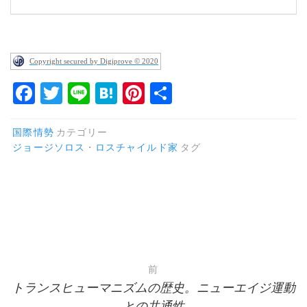
Copyright secured by Digiprove © 2020
F
T
Li
H
Pi
共
a
w
n
at
n
有
c
it
e
e
te
国際情勢
カテゴリー
ジョージソロス
・
ロスチャイルド家
タグ
e
te
n
re
b
r
a
st
o
o
k
投
前
トランスヒューマニズムの歴史。ニューエイジ運動
稿
との共通性