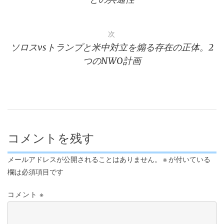
ナ
ビ
次
ソロスvsトランプと米中対立を煽る存在の正体。2
ゲ
つのNWO計画
ー
シ
ョ
ン
コメントを残す
メールアドレスが公開されることはありません。
※
が付いている
欄は必須項目です
コメント
※