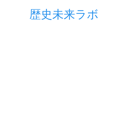
歴史未来ラボ
コ
ン
テ
ン
ツ
へ
ス
キ
ッ
プ