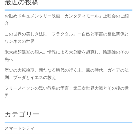
最近の投稿
メ
リ
お勧めドキュメンタリー映画「カンタティモール」上映会のご紹
介
ッ
ト”
この世界の美しき法則「フラクタル」ー自己と宇宙の相似関係と
ワンネスの世界
米大統領選挙の顛末。情報による大分断を超克し、陰謀論のその
先へ
歴史の大転換期、新たなる時代の行く末。風の時代、ガイアの法
則、ブッダとイエスの教え
フリーメイソンの黒い教皇の予言：第三次世界大戦とその後の世
界
カテゴリー
スマートシティ