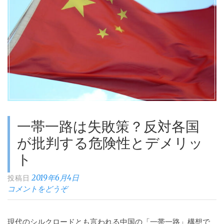
い
で
ア
メ
リ
カ
が
中
国
一帯一路は失敗策？反対各国
に
敗
が批判する危険性とデメリッ
れ
ト
る
2019年6月4日
投稿日
ワ
コメントをどうぞ
ケ”
現代のシルクロードとも言われる中国の「一帯一路」構想で