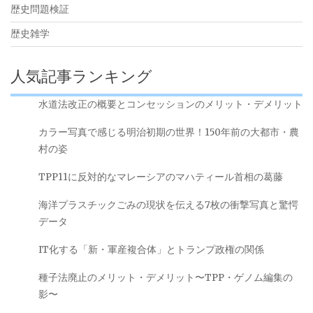
歴史問題検証
歴史雑学
人気記事ランキング
水道法改正の概要とコンセッションのメリット・デメリット
カラー写真で感じる明治初期の世界！150年前の大都市・農
村の姿
TPP11に反対的なマレーシアのマハティール首相の葛藤
海洋プラスチックごみの現状を伝える7枚の衝撃写真と驚愕
データ
IT化する「新・軍産複合体」とトランプ政権の関係
種子法廃止のメリット・デメリット〜TPP・ゲノム編集の
影〜