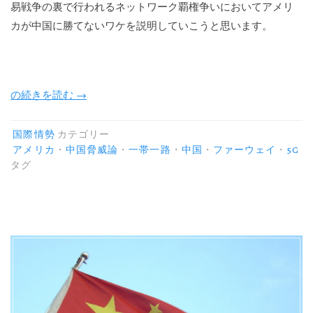
易戦争の裏で行われるネットワーク覇権争いにおいてアメリ
カが中国に勝てないワケを説明していこうと思います。
“【フ
の続きを読む
→
ァ
ー
国際情勢
カテゴリー
ウ
アメリカ
・
中国脅威論
・
一帯一路
・
中国
・
ファーウェイ
・
5G
タグ
ェ
イ
問
題】
5G
覇
権
争