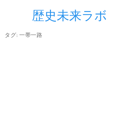
歴史未来ラボ
コ
ン
テ
タグ:
一帯一路
ン
ツ
へ
ス
キ
ッ
プ