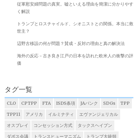
従軍慰安婦問題の真実。嘘といえる理由を簡潔に分かりやす
く解説
トランプとロスチャイルド、シオニストとの関係。本当に救
世主？
辺野古移設の何が問題？賛成・反対の理由と真の解決法
海外の反応－古き良き江戸の日本を訪れた欧米人の衝撃の評
価
タグ一覧
CLO
CPTPP
FTA
ISDS条項
JAバンク
SDGs
TPP
TPP11
アメリカ
イルミナティ
エヴァンジェリカル
オスプレイ
コンセッション方式
タックスヘイブン
ダボス会議
トランスヒューマニズム
トランプ大統領