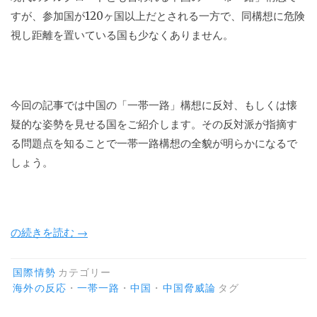
すが、参加国が120ヶ国以上だとされる一方で、同構想に危険
視し距離を置いている国も少なくありません。
今回の記事では中国の「一帯一路」構想に反対、もしくは懐
疑的な姿勢を見せる国をご紹介します。その反対派が指摘す
る問題点を知ることで一帯一路構想の全貌が明らかになるで
しょう。
“一
の続きを読む
→
帯
一
国際情勢
カテゴリー
路
海外の反応
・
一帯一路
・
中国
・
中国脅威論
タグ
は