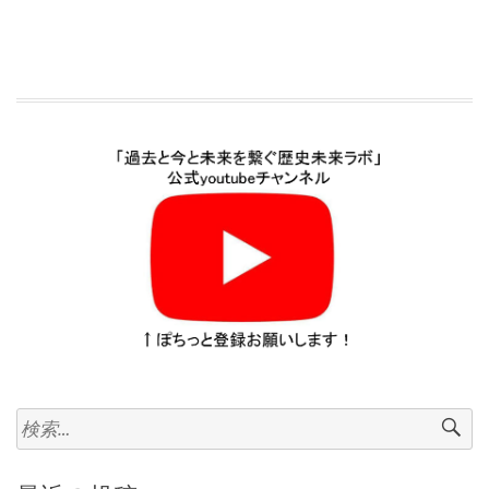
失
敗
策？
反
対
各
国
が
批
判
す
る
危
険
検
性
索:
と
デ