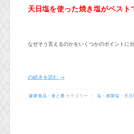
天日塩を使った焼き塩がベスト
なぜそう言えるのかをいくつかのポイントに
“精
の続きを読む
→
製
塩
•
健康食品
・
食と農
カテゴリー
塩
・
精製塩
・
天日
と
天
然
塩