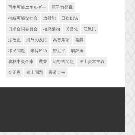
再生可能エネルギー
原子力発電
持続可能な社会
放射能
日欧EPA
日米合同委員会
核廃棄物
民営化
江沢民
法改正
海外の反応
為替条項
発酵
移民問題
米韓FTA
習近平
胡錦涛
農林中央金庫
農業
辺野古問題
里山資本主義
金正恩
領土問題
香港デモ