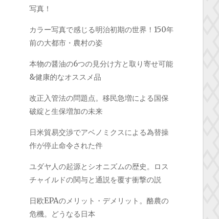
写真！
カラー写真で感じる明治初期の世界！150年
前の大都市・農村の姿
本物の醤油の6つの見分け方と取り寄せ可能
&健康的なオススメ品
改正入管法の問題点。移民急増による国保
破綻と生保増加の未来
日米貿易交渉でアベノミクスによる為替操
作が停止命令された件
ユダヤ人の起源とシオニズムの歴史。ロス
チャイルドの関与と通説を覆す衝撃の説
日欧EPAのメリット・デメリット。酪農の
危機。どうなる日本