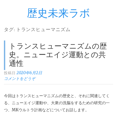
歴史未来ラボ
コ
ン
テ
タグ:
トランスヒューマニズム
ン
ツ
トランスヒューマニズムの歴
へ
ス
史。ニューエイジ運動との共
キ
通性
ッ
2020年6月2日
投稿日
プ
コメントをどうぞ
今回はトランスヒューマニズムの歴史と、それに関連してく
る、ニューエイジ運動や、大衆の洗脳をするための研究の一
つ、MKウルトラ計画などについてお話します。