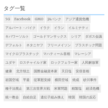
タグ一覧
5G
Facebook
GMO
JAバンク
アジア通貨危機
アルバート・パイク
イラク
イラン
イルミナティ
キパワーソルト
ゴールドマンサックス
シリア
ダボス会議
デフォルト
ネタニヤフ
フリーメイソン
プラスチック問題
マイクロプラスチック
マハティール首相
マレーシア
ユダヤ
ロスチャイルド家
ロックフェラー家
人民解放軍
健康
北方領土
国際金融資本家
天日塩
安倍首相
岩国空域
平釜
従軍慰安婦
横田空域
焼成
砂川事件
種子法廃止
第三次世界大戦
米軍問題
精製塩
経済危機
統一教会
自給自足
遺伝子組み換え
韓国
韓国の反応