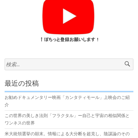
が
目
指
す
「素
晴
ら
検
し
索:
い
新
最近の投稿
世
界」”
お勧めドキュメンタリー映画「カンタティモール」上映会のご紹
介
この世界の美しき法則「フラクタル」ー自己と宇宙の相似関係と
ワンネスの世界
米大統領選挙の顛末。情報による大分断を超克し、陰謀論のその