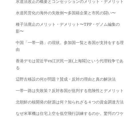
水道法改正の概要とコンセッションのメリット・デメリット
水道民営化の海外の失敗例〜多国籍企業と市民の闘い〜
種子法廃止のメリット・デメリット〜TPP・ゲノム編集の
影〜
中国「一帯一路」の現状。参加国一覧と各国が支持をする理
由
香港デモは習近平vs江沢民一派(上海閥)という代理戦争であ
る
辺野古移設の何が問題？賛成・反対の理由と真の解決法
一帯一路は失敗策？反対各国が批判する危険性とデメリット
北朝鮮の核開発の財源は何？知られざる４つの資金調達方法
なぜ米軍機は住宅上空を低空飛行訓練するのか。驚愕のワケ