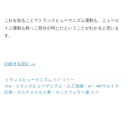
これを知ることでトランスヒューマニズム運動も、ニューエ
イジ運動も根っこ部分が同じだということがわかると思いま
す。
“ト
の続きを読む
→
ラ
ン
トランスヒューマニズム
カテゴリー
ス
CIA
・
トランスヒューマニズム
・
人工知能
・
AI
・
MKウルトラ
計画
・
ロスチャイルド家
・
ロックフェラー家
タグ
ヒ
ュ
ー
マ
ニ