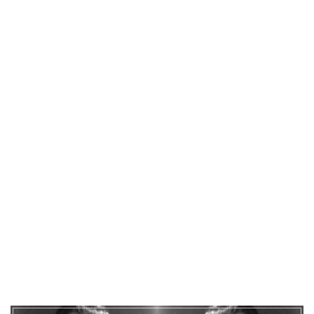
ズ
ム
の
歴
史。
ニ
ュ
ー
エ
イ
ジ
運
動
と
の
共