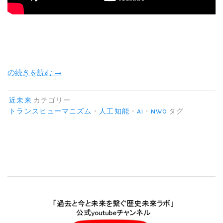
“ム
の続きを読む
→
ー
ン
近未来
カテゴリー
シ
トランスヒューマニズム
・
人工知能
・
AI
・
NWO
タグ
ョ
ッ
ト
計
画。
内
閣
府