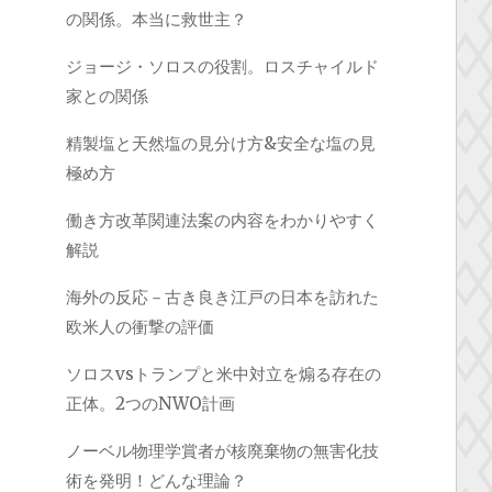
の関係。本当に救世主？
ジョージ・ソロスの役割。ロスチャイルド
家との関係
精製塩と天然塩の見分け方&安全な塩の見
極め方
働き方改革関連法案の内容をわかりやすく
解説
海外の反応－古き良き江戸の日本を訪れた
欧米人の衝撃の評価
ソロスvsトランプと米中対立を煽る存在の
正体。2つのNWO計画
ノーベル物理学賞者が核廃棄物の無害化技
術を発明！どんな理論？