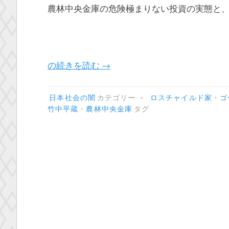
農林中央金庫の危険極まりない投資の実態と
“JA
の続きを読む
→
バ
ン
•
日本社会の闇
カテゴリー
ロスチャイルド家
・
ゴ
ク
竹中平蔵
・
農林中央金庫
タグ
倒
産
危
機。
農
林
中