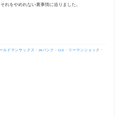
、それをやめれない裏事情に迫りました。
ールドマンサックス
・
JAバンク
・
CLO
・
リーマンショック
・