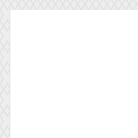
コ
ン
テ
ン
ツ
へ
ス
キ
ッ
プ