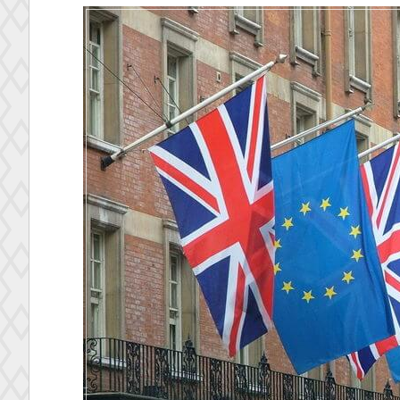
後
の
シ
テ
ィ、
新
タ
ッ
ク
ス
ヘ
イ
ブ
ン
と