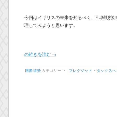
今回はイギリスの未来を知るべく、EU離脱後
理してみようと思います。
“イ
の続きを読む
→
ギ
リ
•
国際情勢
カテゴリー
ブレグジット
・
タックスヘ
ス
の
EU
離
脱
の