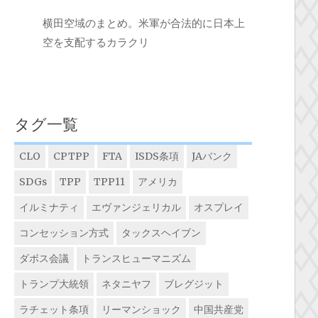
横田空域のまとめ。米軍が合法的に日本上
空を支配するカラクリ
タグ一覧
CLO
CPTPP
FTA
ISDS条項
JAバンク
SDGs
TPP
TPP11
アメリカ
イルミナティ
エヴァンジェリカル
オスプレイ
コンセッション方式
タックスヘイブン
ダボス会議
トランスヒューマニズム
トランプ大統領
ネタニヤフ
ブレグジット
ラチェット条項
リーマンショック
中国共産党