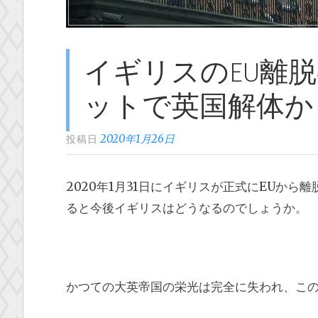
デ
ジ
タ
ル
イギリスのEU離
マ
ットで英国解体か
ネ
ー
2020年1月26日
投稿日
創
設？”
2020年1月31日にイギリスが正式にEUか
ると今後イギリスはどうなるのでしょうか。
かつての大英帝国の栄光は完全に失われ、こ