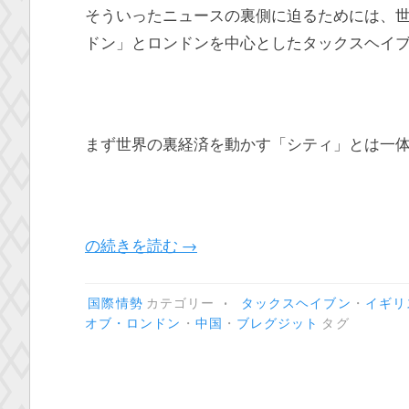
そういったニュースの裏側に迫るためには、
ドン」とロンドンを中心としたタックスヘイ
まず世界の裏経済を動かす「シティ」とは一
“ブ
の続きを読む
→
レ
グ
•
国際情勢
カテゴリー
タックスヘイブン
・
イギリ
ジ
オブ・ロンドン
・
中国
・
ブレグジット
タグ
ッ
ト